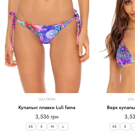
LULI FAMA
LUL
Купальні плавки Luli fama
Верх купальн
Звичайна
Зви
3,536 грн
3,53
ціна
ціна
XS
S
M
L
XS
S