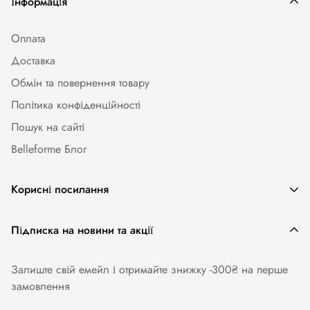
Інформація
Оплата
Доставка
Обмін та повернення товару
Політика конфіденційності
Пошук на сайті
Belleforme Блог
Корисні посилання
Жіноча білизна
Підписка на новини та акції
Одяг та аксесуари
Залиште свій емейл і отримайте знижку -300₴ на перше
Купальники
замовлення
Колготи. Панчохи. Шкарпетки