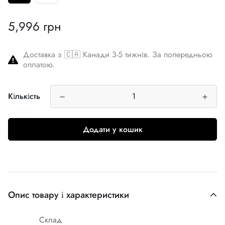
5,996 грн
Звичайна
ціна
Доставка з 🇨🇦 Канади 3-5 тижнів. За попередньою
оплатою.
Кількість
Додати у кошик
Опис товару і характеристики
Склад