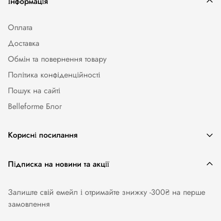
Інформація
Оплата
Доставка
Обмін та повернення товару
Політика конфіденційності
Пошук на сайті
Belleforme Блог
Корисні посилання
Жіноча білизна
Підписка на новини та акції
Одяг та аксесуари
Залиште свій емейл і отримайте знижку -300₴ на перше
Купальники
замовлення
Колготи. Панчохи. Шкарпетки