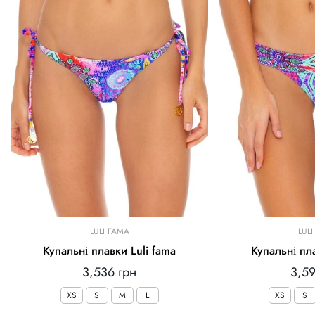
LULI FAMA
LUL
Купальні плавки Luli fama
Купальні пла
Звичайна
Зви
3,536 грн
3,59
ціна
ціна
XS
S
M
L
XS
S