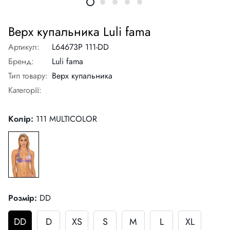
Верх купальника Luli fama
Артикул:
L64673P 111-DD
Бренд:
Luli fama
Тип товару:
Верх купальника
Категорії:
Колір:
111 MULTICOLOR
Розмір:
DD
DD
D
XS
S
M
L
XL