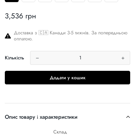
3,536 грн
Звичайна
ціна
Доставка з 🇨🇦 Канади 3-5 тижнів. За попередньою
оплатою.
Кількість
Додати у кошик
Опис товару і характеристики
Склад