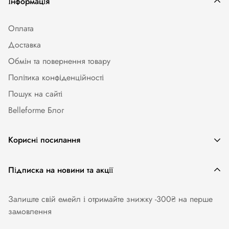
Інформація
Оплата
Доставка
Обмін та повернення товару
Політика конфіденційності
Пошук на сайті
Belleforme Блог
Корисні посилання
Жіноча білизна
Підписка на новини та акції
Одяг та аксесуари
Залиште свій емейл і отримайте знижку -300₴ на перше
Купальники
замовлення
Колготи. Панчохи. Шкарпетки