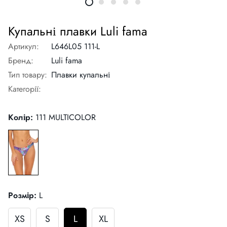
Купальні плавки Luli fama
Артикул:
L646L05 111-L
Бренд:
Luli fama
Тип товару:
Плавки купальні
Категорії:
Колір:
111 MULTICOLOR
Розмір:
L
XS
S
L
XL