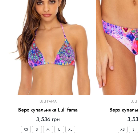
LULI FAMA
LUL
Верх купальника Luli fama
Верх купальн
Звичайна
Зви
3,536 грн
3,53
ціна
ціна
XS
S
M
L
XL
XS
S