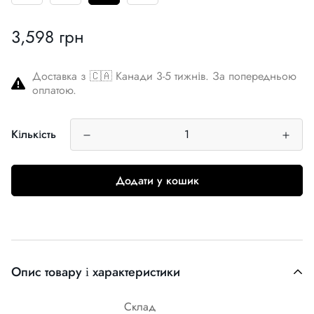
3,598 грн
Звичайна
ціна
Доставка з 🇨🇦 Канади 3-5 тижнів. За попередньою
оплатою.
Кількість
Додати у кошик
Опис товару і характеристики
Склад