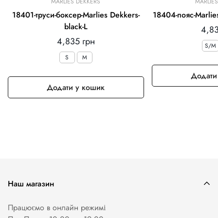
MARLIES DEKKERS
MARLIE
18401-труси-боксер-Marlies Dekkers-
18404-пояс-Marlie
black-L
Зви
4,83
Звичайна
4,835 грн
ціна
S/M
ціна
S
M
Додати
Додати у кошик
Наш магазин
Працюємо в онлайн режимі