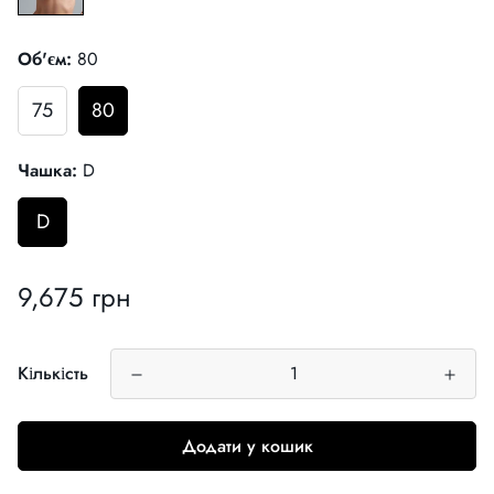
Об'єм:
80
75
80
Чашка:
D
D
9,675 грн
Звичайна
ціна
Кількість
Додати у кошик