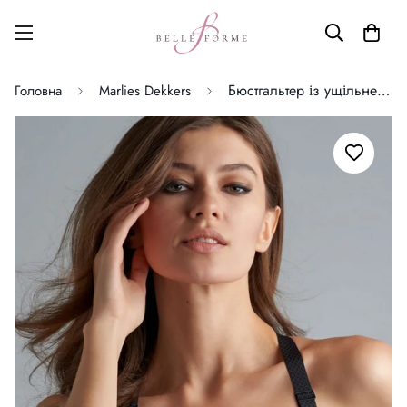
Бюстгальтер із ущільненою чашкою Marlies Dekkers
Головна
Marlies Dekkers