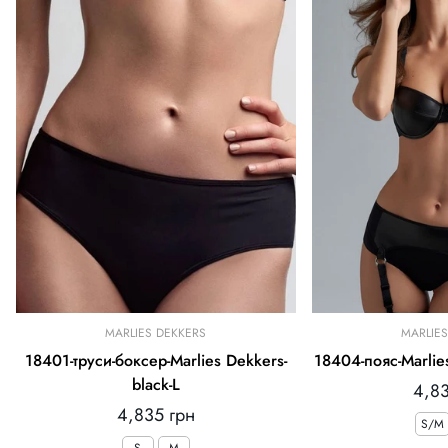
MARLIES DEKKERS
MARLIE
18401-труси-боксер-Marlies Dekkers-
18404-пояс-Marlie
black-L
Зви
4,83
Звичайна
4,835 грн
ціна
S/M
ціна
S
M