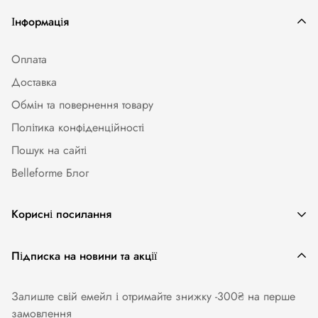
Інформація
Оплата
Доставка
Обмін та повернення товару
Політика конфіденційності
Пошук на сайті
Belleforme Блог
Корисні посилання
Жіноча білизна
Підписка на новини та акції
Одяг та аксесуари
Залиште свій емейл і отримайте знижку -300₴ на перше
Купальники
замовлення