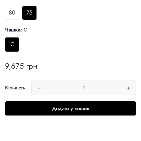
80
75
Чашка:
C
C
9,675 грн
Звичайна
ціна
Кількість
Додати у кошик