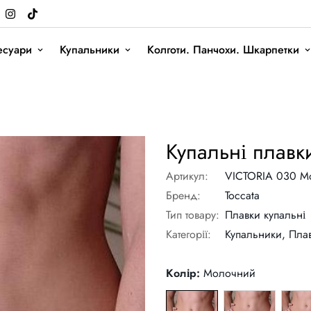
есуари
Купальники
Колготи. Панчохи. Шкарпетки
Купальні плавки
Артикул:
VICTORIA 030 М
Бренд:
Toccata
Тип товару:
Плавки купальні
Категорії:
Купальники,
Плав
Колір:
Молочний