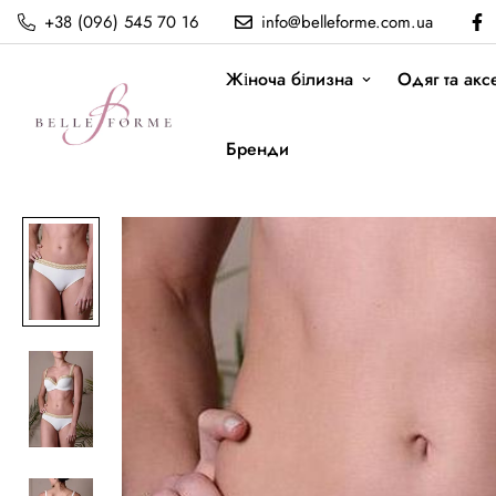
+38 (096) 545 70 16
info@belleforme.com.ua
Жіноча білизна
Одяг та акс
Бренди
Купальні плавки Victoria Toccata
Головна
Toccata