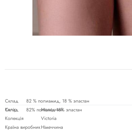
Склад
82 % полиамид, 18 % эластан
Колір
Молочний
Склад
82% поліамід 18% эластан
Колекція
Victoria
Країна виробник
Німеччина