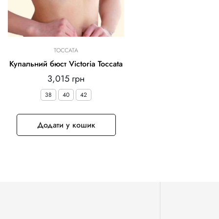
TOCCATA
Купальний бюст Victoria Toccata
Звичайна
3,015 грн
ціна
38
40
42
Додати у кошик