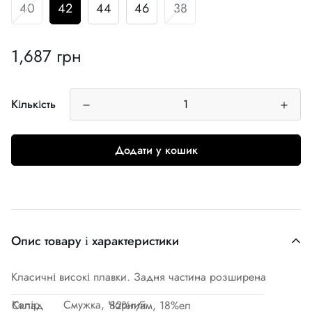
40
42
44
46
38
1,687 грн
Звичайна
ціна
Кількість
Додати у кошик
Опис товару і характеристики
Класичні високі плавки. Задня частина розширена
Колір
Смужка, Чорний
Склад
82%п/ам, 18%ел