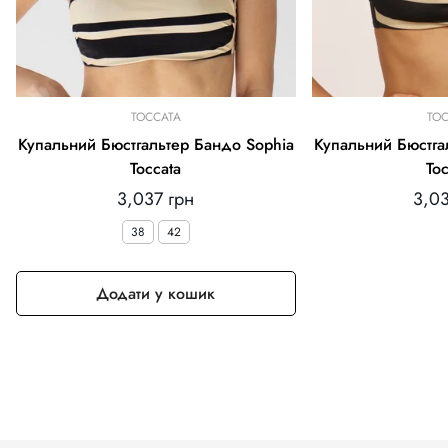
TOCCATA
TOC
Купальний Бюстгальтер Бандо Sophia
Купальний Бюстга
Toccata
Toc
Звичайна
Зви
3,037 грн
3,03
ціна
ціна
38
42
Додати у кошик