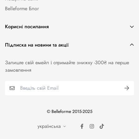
Belleforme Блог
Корисні посилання
Жіноча білизна
Підписка на новини та акції
Одяг та аксесуари
Залиште свій емейл і отримайте знижку -300₴ на перше
Купальники
замовлення
Колготи. Панчохи. Шкарпетки
Для чоловіків
Бренди
© Belleforme 2015-2025
українська