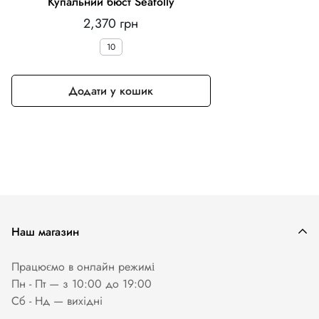
Купальний бюст Seafolly
Звичайна
2,370 грн
ціна
10
Додати у кошик
Наш магазин
Працюємо в онлайн режимі
Пн - Пт — з 10:00 до 19:00
Сб - Нд — вихiднi