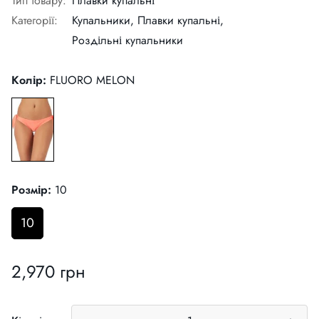
Тип товару:
Плавки купальні
Категорії:
Купальники,
Плавки купальні,
Роздільні купальники
Колір:
FLUORO MELON
Розмір:
10
10
2,970 грн
Звичайна
ціна