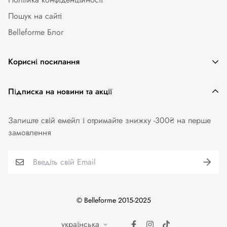
Пошук на сайті
Belleforme Блог
Корисні посилання
Жіноча білизна
Підписка на новини та акції
Одяг та аксесуари
Залиште свій емейл і отримайте знижку -300₴ на перше
Купальники
замовлення
Колготи. Панчохи. Шкарпетки
Для чоловіків
Бренди
© Belleforme 2015-2025
українська