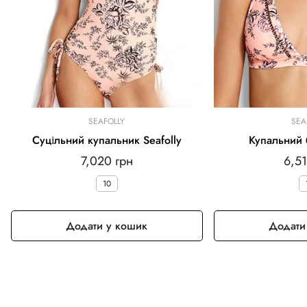
SEAFOLLY
SEA
Суцільний купальник Seafolly
Купальний б
Звичайна
Зви
7,020 грн
6,51
ціна
ціна
10
Додати у кошик
Додати