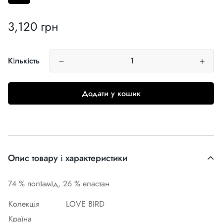
3,120 грн
Звичайна
ціна
Кількість
Додати у кошик
Опис товару і характеристики
74 % поліамід, 26 % еластан
Колекція
LOVE BIRD
Країна