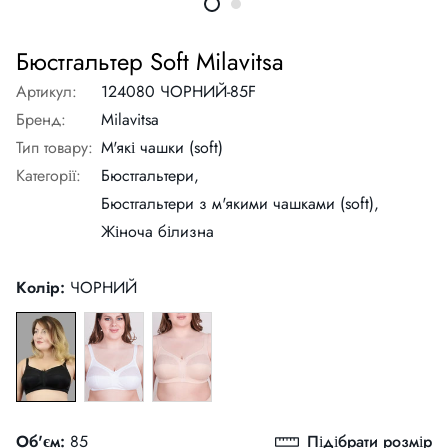
Бюстгальтер Soft Milavitsa
Артикул:
124080 ЧОРНИЙ-85F
Бренд:
Milavitsa
Тип товару:
М'які чашки (soft)
Категорії:
Бюстгальтери,
Бюстгальтери з м'якими чашками (soft),
Жіноча білизна
Колір:
ЧОРНИЙ
Об'єм:
85
Підібрати розмір