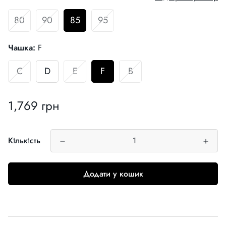
80
90
85
95
Чашка:
F
C
D
E
F
B
1,769 грн
Звичайна
ціна
Кількість
Додати у кошик