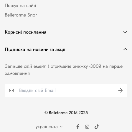
Пошук на сайті
Belleforme Блог
Корисні посилання
Жіноча білизна
Підписка на новини та акції
Одяг та аксесуари
Залиште свій емейл і отримайте знижку -300₴ на перше
Купальники
замовлення
Колготи. Панчохи. Шкарпетки
Для чоловіків
Бренди
© Belleforme 2015-2025
українська