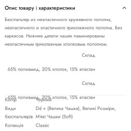
Опис товару і характеристики
Бюстгальтер из неэластичного кружевного полотна,
неэластичного и эластичного трикотажного полотна. Без
каркасов. Нижние детали чашек ламинированы
неэластичным трикотажным хлопковым полотном.
Склад
65% полиамид, 20% хлопок, 15% эластан
Склад
65% полиамид, 20% хлопок, 15% эластан
Колір
Чорний
Види
Dd + (Велика Чашка), Великі Розміри,
бюстгальтерів
М'які Чашки (Soft)
Колекція
Classic