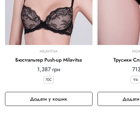
MILAVITSA
MIL
Бюстгальтер Push-up Milavitsa
Трусики Сли
Звичайна
Зв
1,387 грн
713
ціна
цін
70C
94
Додати у кошик
Додати