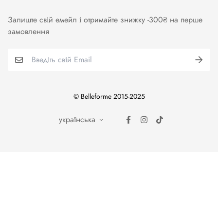
Одяг та аксесуари
Залиште свій емейл і отримайте знижку -300₴ на перше
Купальники
замовлення
Колготи. Панчохи. Шкарпетки
Для чоловіків
Бренди
© Belleforme 2015-2025
українська