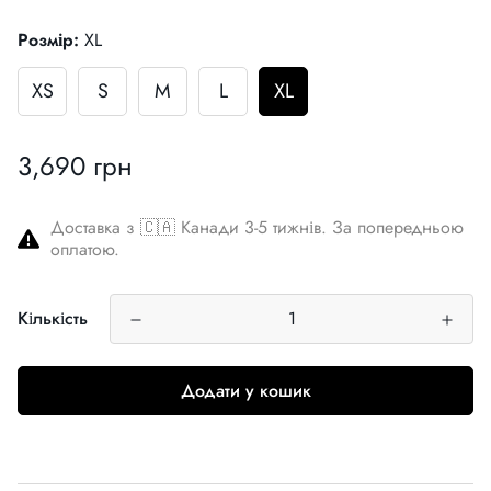
Розмір:
XL
XS
S
M
L
XL
3,690 грн
Звичайна
ціна
Доставка з 🇨🇦 Канади 3-5 тижнів. За попередньою
оплатою.
Кількість
Додати у кошик