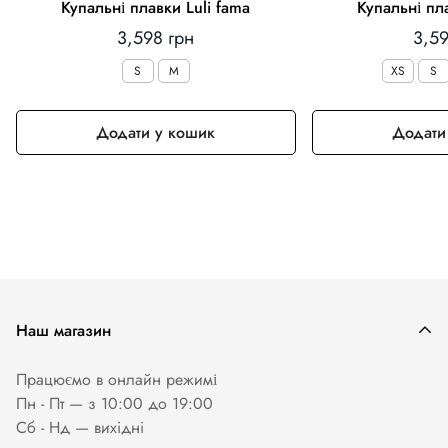
Купальні плавки Luli fama
Купальні пла
Звичайна
Зви
3,598 грн
3,59
ціна
ціна
S
M
XS
S
Додати у кошик
Додати
Наш магазин
Працюємо в онлайн режимі
Пн - Пт — з 10:00 до 19:00
Сб - Нд — вихiднi