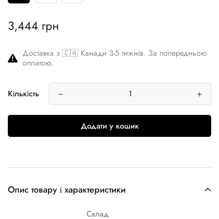
3,444 грн
Звичайна
ціна
Доставка з 🇨🇦 Канади 3-5 тижнів. За попередньою
оплатою.
Кількість
Додати у кошик
Опис товару і характеристики
Склад