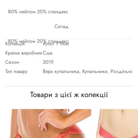
80% нейлон 20% спандекс
Склад
80% нейлон 20% спандекс
Колекція
Amor Y Miel
Країна виробник
Сша
Сезон
2019
Тип товару
Верх купальника, Купальники, Роздільні
Товари з цієї ж колекції