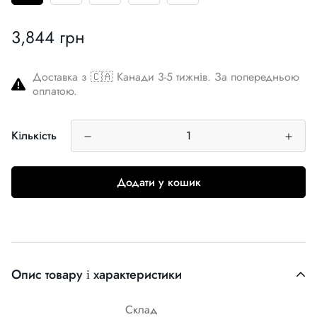
3,844 грн
Звичайна
ціна
Доставка з 🇨🇦 Канади 3-5 тижнів. За попередньою
оплатою.
Кількість
Додати у кошик
Опис товару і характеристики
Склад