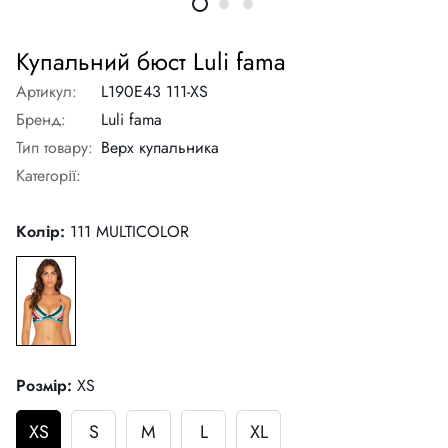
Купальний бюст Luli fama
Артикул:
L190E43 111-XS
Бренд:
Luli fama
Тип товару:
Верх купальника
Категорії:
Колір:
111 MULTICOLOR
Розмір:
XS
XS
S
M
L
XL