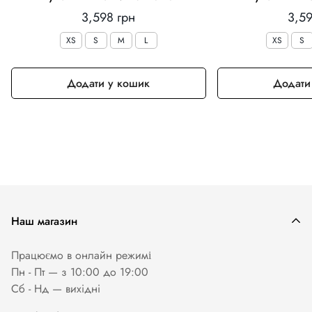
Звичайна
Зви
3,598 грн
3,59
ціна
ціна
XS
S
M
L
XS
S
Додати у кошик
Додати
Наш магазин
Працюємо в онлайн режимі
Пн - Пт — з 10:00 до 19:00
Сб - Нд — вихiднi