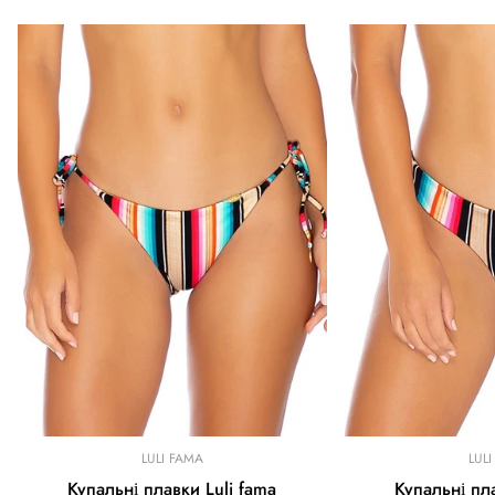
LULI FAMA
LUL
Купальні плавки Luli fama
Купальні пла