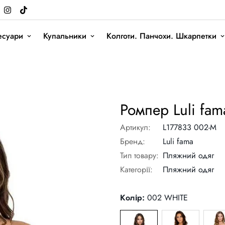
есуари
Купальники
Колготи. Панчохи. Шкарпетки
Ромпер Luli fam
Артикул:
L177833 002-M
Бренд:
Luli fama
Тип товару:
Пляжний одяг
Категорії:
Пляжний одяг
Колір:
002 WHITE