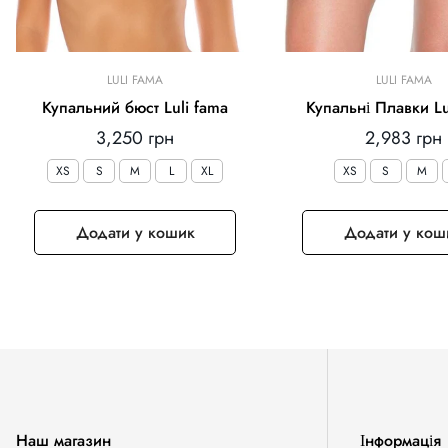
LULI FAMA
LULI FAMA
Купальний бюст Luli fama
Купальні Плавки Lu
Звичайна
Звичайна
3,250 грн
2,983 грн
ціна
ціна
XS
S
M
L
XL
XS
S
M
Додати у кошик
Додати у кош
Наш магазин
Інформація