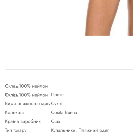
Склад
100% нейлон
Колір
Принт
Склад
100% нейлон
Види пляжного одягу
Сукні
Колекція
Cosita Buena
Країна виробник
Сша
Тип товару
Купальники, Пляжний одяг