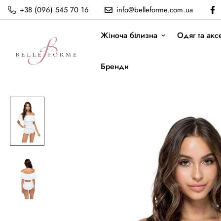
+38 (096) 545 70 16
info@belleforme.com.ua
Жіноча білизна
Одяг та акс
Бренди
Ромпер Luli fama
Головна
Luli fama