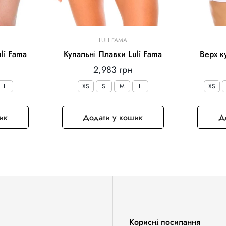
LULI FAMA
li Fama
Купальні Плавки Luli Fama
Верх к
Звичайна
2,983 грн
ціна
L
XS
S
M
L
XS
ик
Додати у кошик
Д
Корисні посилання