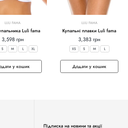
LULI FAMA
LULI FAMA
упальника Luli fama
Купальні плавки Luli fama
Звичайна
Звичайна
3,598 грн
3,383 грн
ціна
ціна
S
M
L
XL
XS
S
M
L
одати у кошик
Додати у кошик
Підписка на новини та акції