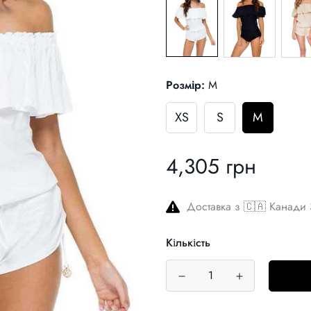
Розмір:
M
XS
S
M
4,305 грн
Звичайна
ціна
Доставка з 🇨🇦 Канади 
Кількість