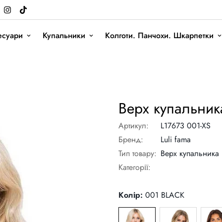
есуари
Купальники
Колготи. Панчохи. Шкарпетки
Верх купальника
Артикул:
L17673 001-XS
Бренд:
Luli fama
Тип товару:
Верх купальника
Категорії:
Колір:
001 BLACK