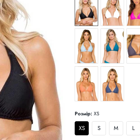
Розмір:
XS
XS
S
M
L