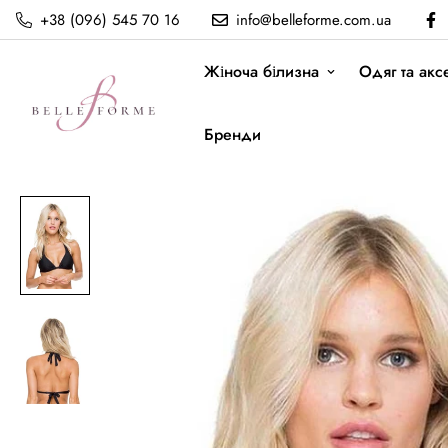
+38 (096) 545 70 16
info@belleforme.com.ua
Жіноча білизна
Одяг та акс
Бренди
Верх купальника Luli fama
Головна
Luli fama