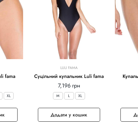
LULI FAMA
li fama
Суцільний купальник Luli fama
Купаль
Звичайна
7,196 грн
ціна
XL
M
L
XL
ик
Додати у кошик
Д