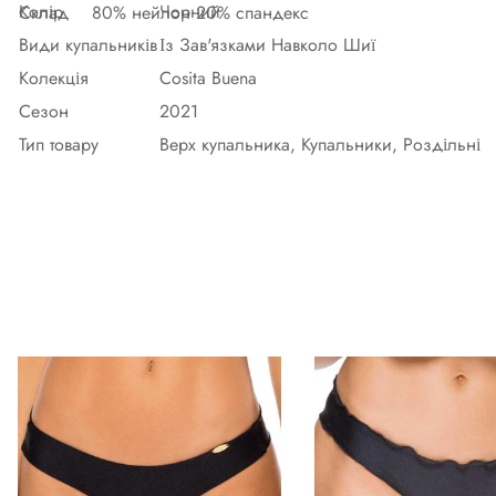
Колір
Чорний
Склад
80% нейлон 20% спандекс
Види купальників
Із Зав'язками Навколо Шиї
Колекція
Cosita Buena
Сезон
2021
Тип товару
Верх купальника, Купальники, Роздільні