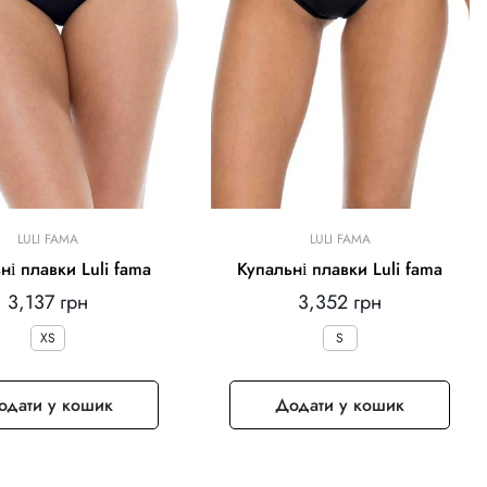
LULI FAMA
LULI FAMA
ні плавки Luli fama
Купальні плавки Luli fama
Звичайна
Звичайна
3,137 грн
3,352 грн
ціна
ціна
XS
S
одати у кошик
Додати у кошик