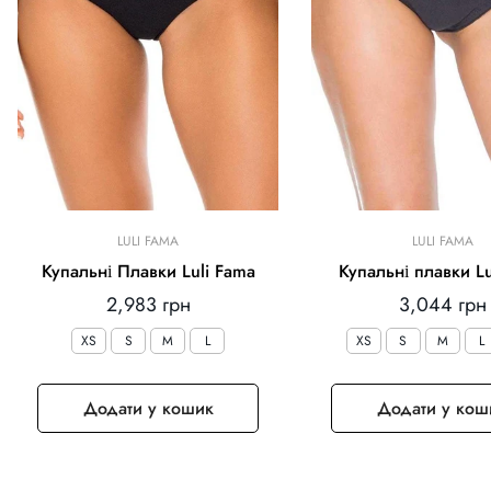
LULI FAMA
LULI FAMA
Купальні Плавки Luli Fama
Купальні плавки Lu
Звичайна
Звичайна
2,983 грн
3,044 грн
ціна
ціна
XS
S
M
L
XS
S
M
L
Додати у кошик
Додати у кош