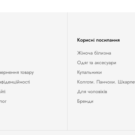
Корисні посилання
Жіноча білизна
Одяг та аксесуари
вернення товару
Купальники
нфіденційності
Колготи. Панчохи. Шкарпе
йті
Для чоловіків
лог
Бренди