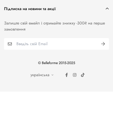
Жіноча білизна
Підписка на новини та акції
Одяг та аксесуари
Залиште свій емейл і отримайте знижку -300₴ на перше
Купальники
замовлення
Колготи. Панчохи. Шкарпетки
Для чоловіків
Бренди
© Belleforme 2015-2025
українська