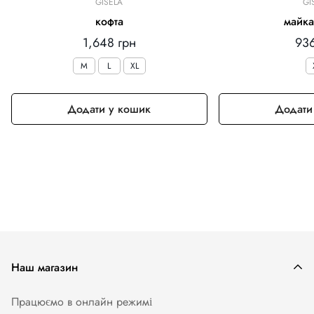
GISELA
GI
кофта
майка
Звичайна
Зв
1,648 грн
936
ціна
цін
M
L
XL
Додати у кошик
Додати
Наш магазин
Працюємо в онлайн режимі