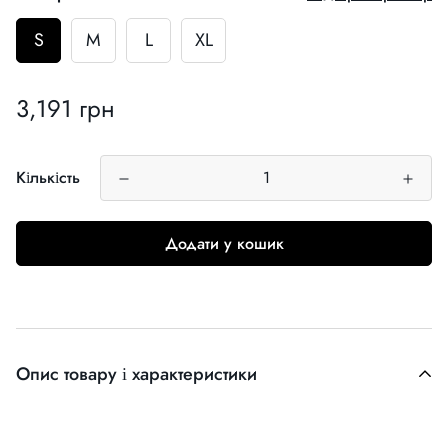
S
M
L
XL
3,191 грн
Звичайна
ціна
Кількість
Додати у кошик
Опис товару і характеристики