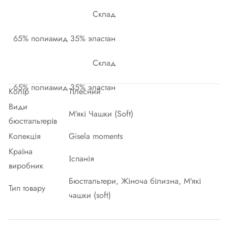
Склад
65% полиамид 35% эластан
Склад
65% полиамид 35% эластан
Колір
Тілесний
Види
М'які Чашки (Soft)
бюстгальтерів
Колекція
Gisela moments
Країна
Іспанія
виробник
Бюстгальтери, Жіноча білизна, М'які
Тип товару
чашки (soft)