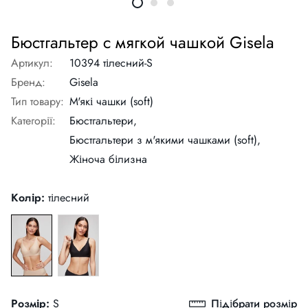
Бюстгальтер с мягкой чашкой Gisela
Артикул:
10394 тілесний-S
Бренд:
Gisela
Тип товару:
М'які чашки (soft)
Категорії:
Бюстгальтери,
Бюстгальтери з м'якими чашками (soft),
Жіноча білизна
Колір:
тілесний
Розмір:
S
Підібрати розмір