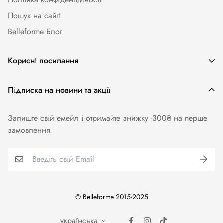
Пошук на сайті
Belleforme Блог
Корисні посилання
Жіноча білизна
Підписка на новини та акції
Одяг та аксесуари
Залиште свій емейл і отримайте знижку -300₴ на перше
Купальники
замовлення
Колготи. Панчохи. Шкарпетки
Для чоловіків
Бренди
© Belleforme 2015-2025
українська