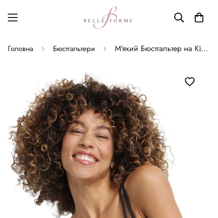
М'який Бюстгальтер на Кісточках Generous L. E. Dotty Lady DIM
Головна
Бюстгальтери