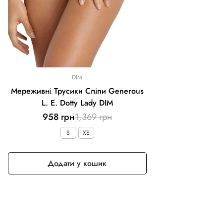
DIM
Мереживні Трусики Сліпи Generous
L. E. Dotty Lady DIM
Ціна
Звичайна
958 грн
1,369 грн
продажу
ціна
S
XS
Додати у кошик