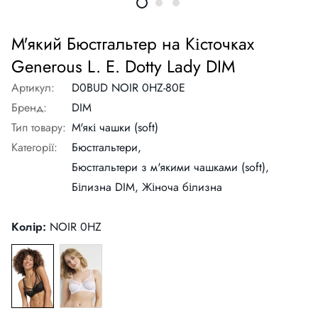
М'який Бюстгальтер на Кісточках
Generous L. E. Dotty Lady DIM
Артикул:
D0BUD NOIR 0HZ-80E
Бренд:
DIM
Тип товару:
М'які чашки (soft)
Категорії:
Бюстгальтери,
Бюстгальтери з м'якими чашками (soft),
Білизна DIM,
Жіноча білизна
Колір:
NOIR 0HZ