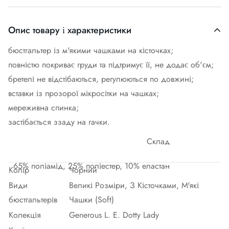
Опис товару і характеристики
бюстгальтер із м'якими чашками на кісточках;
повністю покриває груди та підтримує її, не додає об'єм;
бретелі не відстібаються, регулюються по довжині;
вставки із прозорої мікросітки на чашках;
мереживна спинка;
застібається ззаду на гачки.
Склад
65% поліамід, 25% поліестер, 10% еластан
Колір
Чорний
Види
Великі Розміри, З Кісточками, М'які
бюстгальтерів
Чашки (Soft)
Колекція
Generous L. E. Dotty Lady