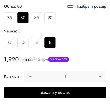
Об'єм:
80
Підібрати розмір
75
80
85
90
Чашка:
E
C
D
B
E
Ціна
Звичайна
1,920 грн
2,742 грн
ЗНИЖКА
30%
продажу
ціна
Кількість
Додати у кошик