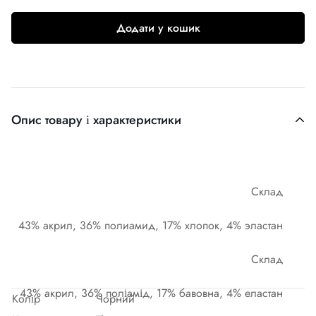
Додати у кошик
Опис товару і характеристики
Склад
43% акрил, 36% полиамид, 17% хлопок, 4% эластан
Склад
43% акрил, 36% поліамід, 17% бавовна, 4% еластан
Колір
Чорний