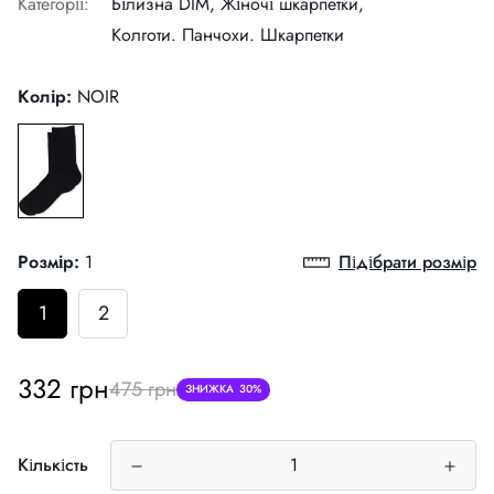
Категорії:
Білизна DIM,
Жіночі шкарпетки,
Колготи. Панчохи. Шкарпетки
Колір:
NOIR
Розмір:
1
Підібрати розмір
1
2
Ціна
Звичайна
332 грн
475 грн
ЗНИЖКА
30%
продажу
ціна
Кількість