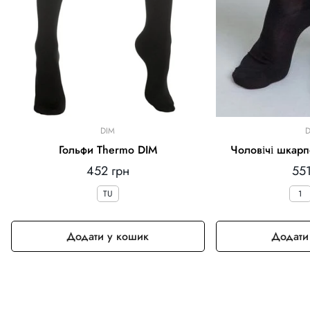
DIM
D
Гольфи Thermo DIM
Чоловічі шкарп
Звичайна
Зв
452 грн
551
ціна
цін
TU
1
Додати у кошик
Додати