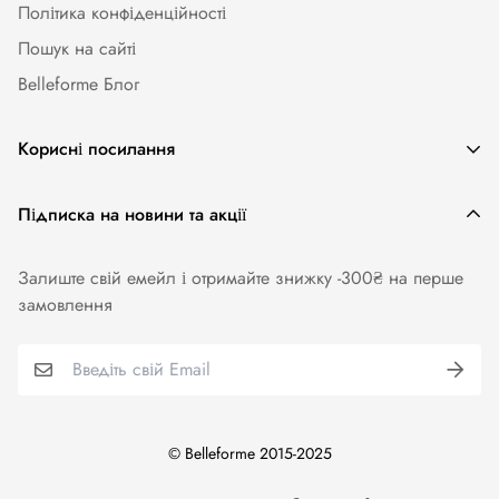
Політика конфіденційності
Пошук на сайті
Belleforme Блог
Корисні посилання
Жіноча білизна
Підписка на новини та акції
Одяг та аксесуари
Залиште свій емейл і отримайте знижку -300₴ на перше
Купальники
замовлення
Колготи. Панчохи. Шкарпетки
Для чоловіків
Бренди
© Belleforme 2015-2025