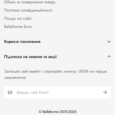
Обмін та повернення товару
Політика конфіденційності
Пошук на сайті
Belleforme Блог
Корисні посилання
Жіноча білизна
Підписка на новини та акції
Одяг та аксесуари
Залиште свій емейл і отримайте знижку -300₴ на перше
Купальники
замовлення
Колготи. Панчохи. Шкарпетки
Для чоловіків
Бренди
© Belleforme 2015-2025