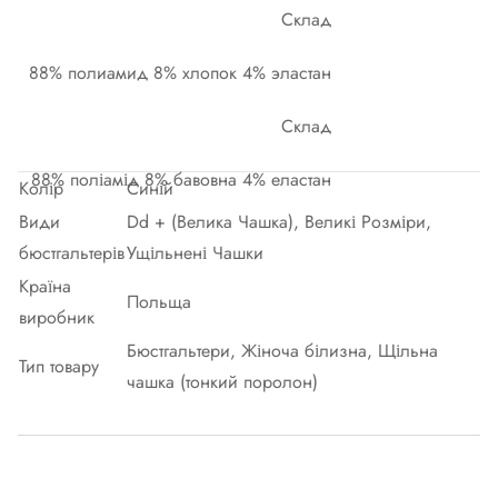
Склад
88% полиамид 8% хлопок 4% эластан
Склад
88% поліамід 8% бавовна 4% еластан
Колір
Синій
Види
Dd + (Велика Чашка), Великі Розміри,
бюстгальтерів
Ущільнені Чашки
Країна
Польща
виробник
Бюстгальтери, Жіноча білизна, Щільна
Тип товару
чашка (тонкий поролон)