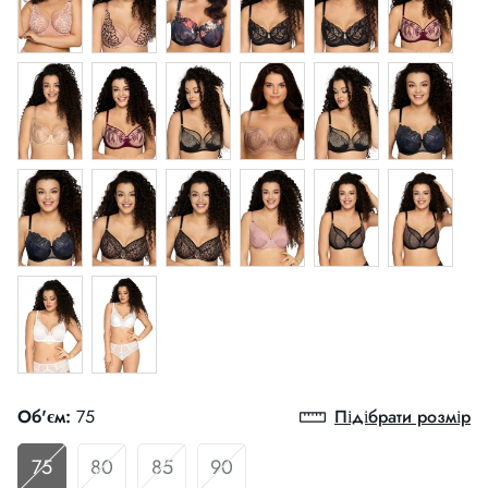
Об'єм:
75
Підібрати розмір
75
80
85
90