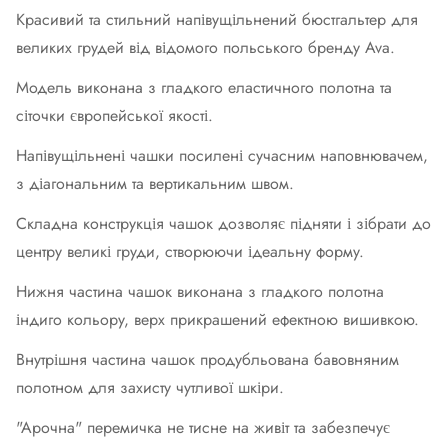
Красивий та стильний напівущільнений бюстгальтер для
великих грудей від відомого польського бренду Ava.
Модель виконана з гладкого еластичного полотна та
сіточки європейської якості.
Напівущільнені чашки посилені сучасним наповнювачем,
з діагональним та вертикальним швом.
Складна конструкція чашок дозволяє підняти і зібрати до
центру великі груди, створюючи ідеальну форму.
Нижня частина чашок виконана з гладкого полотна
індиго кольору, верх прикрашений ефектною вишивкою.
Внутрішня частина чашок продубльована бавовняним
полотном для захисту чутливої ​​шкіри.
"Арочна" перемичка не тисне на живіт та забезпечує