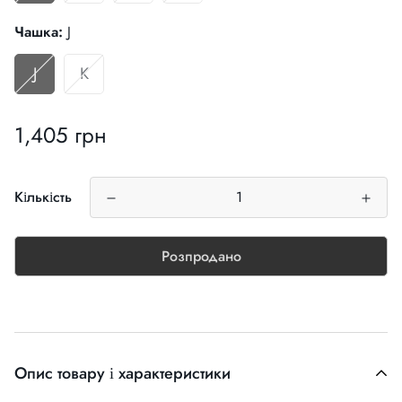
Чашка:
J
J
K
1,405 грн
Звичайна
ціна
Кількість
Розпродано
Опис товару і характеристики