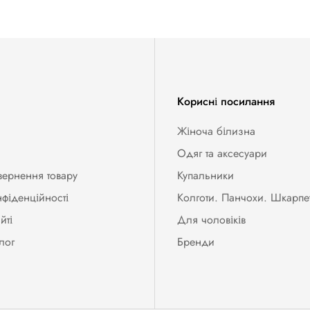
Корисні посилання
Жіноча білизна
Одяг та аксесуари
вернення товару
Купальники
нфіденційності
Колготи. Панчохи. Шкарпе
йті
Для чоловіків
лог
Бренди