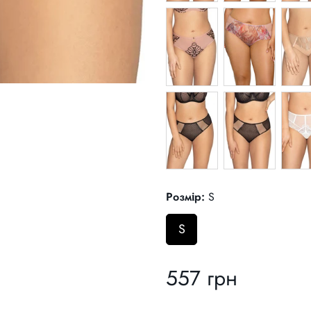
Розмір:
S
S
557 грн
Звичайна
ціна