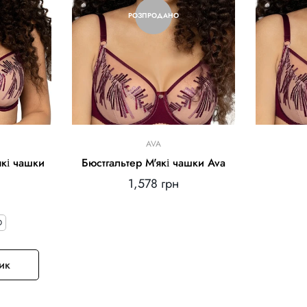
РОЗПРОДАНО
AVA
які чашки
Бюстгальтер М'які чашки Ava
Звичайна
1,578 грн
ціна
D
ик