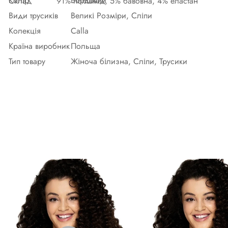
Колір
Бордовий
Склад
91% поліамід, 5% бавовна, 4% еластан
Види трусиків
Великі Розміри, Сліпи
Колекція
Calla
Країна виробник
Польща
Тип товару
Жіноча білизна, Сліпи, Трусики