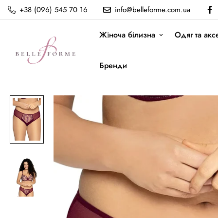
+38 (096) 545 70 16
info@belleforme.com.ua
Жіноча білизна
Одяг та акс
Бренди
Трусики сліпи Ava
Головна
Ava