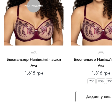
РОЗПРОДАНО
AVA
AVA
Бюстгальтер Напівм'які чашки
Бюстгальтер Напівм'
Ava
Ava
Звичайна
Звичайна
1,615 грн
1,316 грн
ціна
ціна
70F
70G
75
Додати у кош