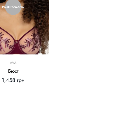
РОЗПРОДАНО
AVA
Бюст
Звичайна
1,458 грн
ціна