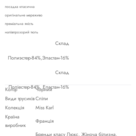
посадка класична
оригінальне мереживо
преміальна якість
напівпрозорий тюль
Склад
Полиэстер-84%,Эластан-16%
Склад
Поліестер-84%, Еластан-16%
Колір
Чорний
Види трусиків
Сліпи
Колекція
Miss Karl
Країна
Франція
виробник
Бренди класу Люкс, Жіноча білизна,