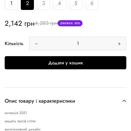
1
2
3
4
5
6
Ціна
Звичайна
2,142 грн
4,283 грн
ЗНИЖКА
50%
продажу
ціна
Кількість
Додати у кошик
Опис товару і характеристики
колекція 2021
модель трусів сліпи
ексклюзивний дизайн