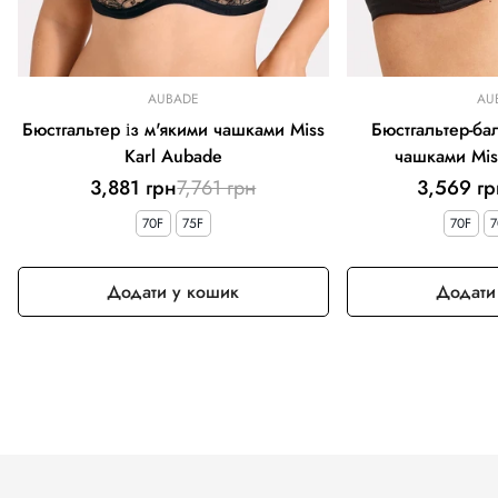
AUBADE
AU
Бюстгальтер із м'якими чашками Miss
Бюстгальтер-бал
Karl Aubade
чашками Mis
Ціна
Звичайна
3,881 грн
7,761 грн
3,569 гр
продажу
ціна
70F
75F
70F
7
Додати у кошик
Додати