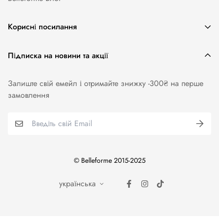
Корисні посилання
Жіноча білизна
Підписка на новини та акції
Одяг та аксесуари
Залиште свій емейл і отримайте знижку -300₴ на перше
Купальники
замовлення
Колготи. Панчохи. Шкарпетки
Для чоловіків
Бренди
© Belleforme 2015-2025
українська