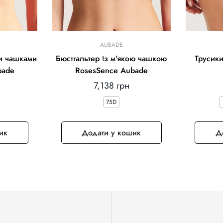
AUBADE
ми чашками
Бюстгальтер із м'якою чашкою
Трусики
bade
RosesSence Aubade
Звичайна
7,138 грн
ціна
75D
ик
Додати у кошик
Д