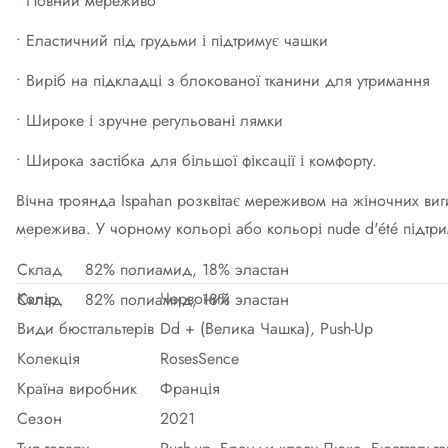
• Повний мереживо
• Еластичний під грудьми і підтримує чашки
• Виріб на підкладці з блокованої тканини для утримання
• Широке і зручне регульовані лямки
• Широка застібка для більшої фіксації і комфорту.
Вічна троянда Ispahan розквітає мереживом на жіночних виг
мережива. У чорному кольорі або кольорі nude d'été підтрим
Склад
82% полиамид, 18% эластан
Колір
Червоний
Склад
82% полиамид, 18% эластан
Види бюстгальтерів
Dd + (Велика Чашка), Push-Up
Колекція
RosesSence
Країна виробник
Франція
Сезон
2021