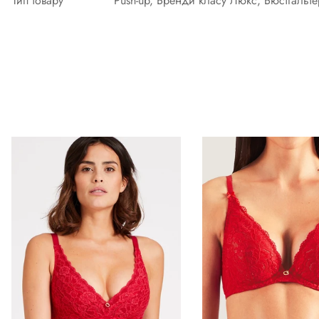
Тип товару
Push-up, Бренди класу Люкс, Бюстгальт