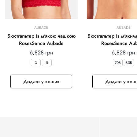
AUBADE
AUBADE
Бюстгальтер із м'якою чашкою
Бюстгальтер із м'яки
RosesSence Aubade
RosesSence Au
Звичайна
Звичайна
6,828 грн
6,828 грн
ціна
ціна
3
5
70B
80B
Додати у кошик
Додати у кош