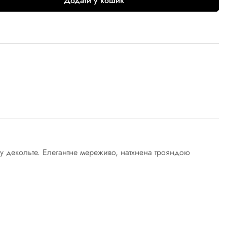
Додати у кошик
оку декольте. Елегантне мереживо, натхнена трояндою