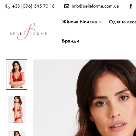
+38 (096) 545 70 16
info@belleforme.com.ua
Жіноча білизна
Одяг та акс
Бренди
Бюстгальтер Push-up RosesSe
Головна
Бюстгальтери