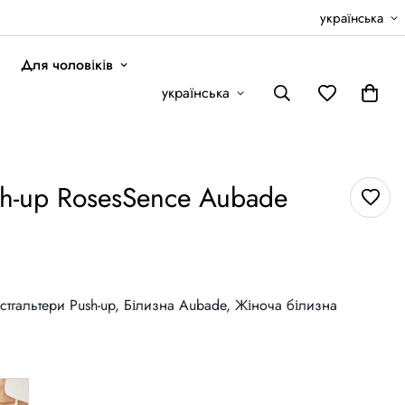
українська
Для чоловіків
українська
sh-up RosesSence Aubade
стгальтери Push-up,
Білизна Aubade,
Жіноча білизна