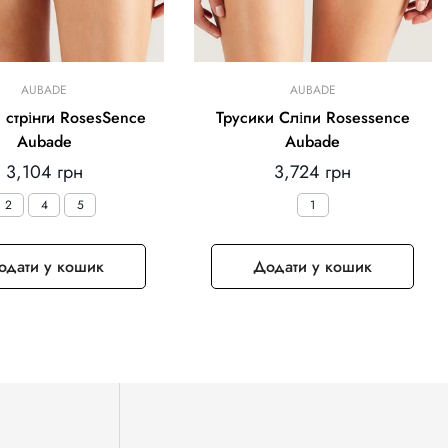
AUBADE
AUBADE
 стрінги RosesSence
Трусики Сліпи Rosessence
Aubade
Aubade
Звичайна
Звичайна
3,104 грн
3,724 грн
ціна
ціна
2
4
5
1
одати у кошик
Додати у кошик