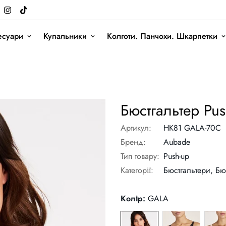
есуари
Купальники
Колготи. Панчохи. Шкарпетки
nce Aubade
Бюстгальтер Pu
Артикул:
HK81 GALA-70C
Бренд:
Aubade
Тип товару:
Push-up
Категорії:
Бюстгальтери,
Бю
Колір:
GALA