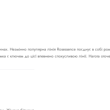
инах. Незмінно популярна лінія Rosessence поєднує в собі ром
ка є ключем до цієї впевнено спокусливою лінії. Нагота оточе