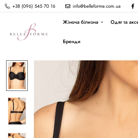
+38 (096) 545 70 16
info@belleforme.com.ua
Жіноча білизна
Одяг та акс
Бренди
Купальний бюст Antigel
Головна
Antigel