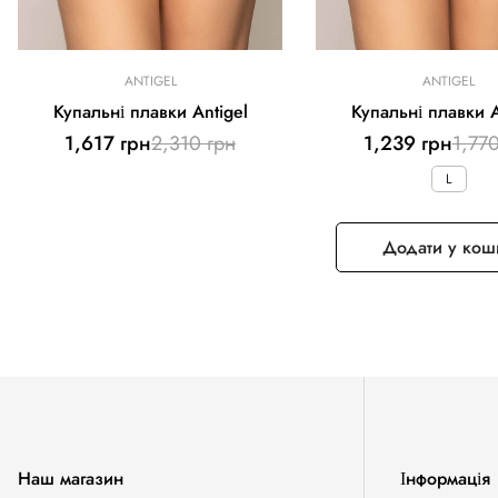
ANTIGEL
ANTIGEL
Купальні плавки Antigel
Купальні плавки A
Ціна
Звичайна
Ціна
Звич
1,617 грн
2,310 грн
1,239 грн
1,770
продажу
ціна
прод
ціна
L
Додати у кош
Наш магазин
Інформація