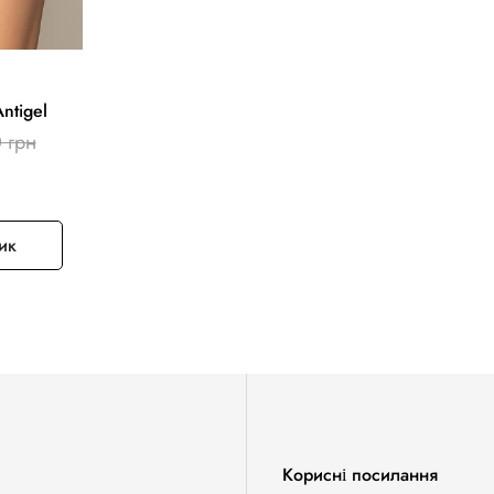
ntigel
айна
 грн
ажу
ик
Корисні посилання