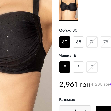
Об'єм:
80
80
85
70
75
Чашка:
E
E
F
C
Ціна
Звичайна
2,961 грн
4,230 грн
продажу
ціна
Кількість