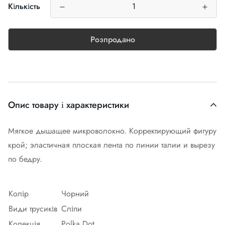
Кількість
Розпродано
Опис товару і характеристики
Мягкое дышащее микроволокно. Корректирующий фигуру
крой; эластичная плоская лента по линии талии и вырезу
по бедру.
Колір
Чорний
Види трусиків
Сліпи
Колекція
Polka Dot